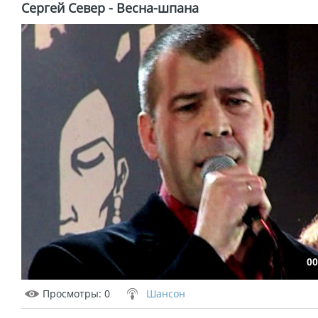
Сергей Север - Весна-шпана
00
Просмотры
: 0
Шансон