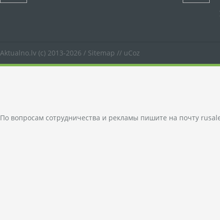
Aktualno.lv
(c) 2013-2026 /
Sitemap
//
uCoz
По вопросам сотрудничества и рекламы пишите на почту
rusal