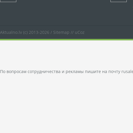
Aktualno.lv
(c) 2013-2026 /
Sitemap
//
uCoz
По вопросам сотрудничества и рекламы пишите на почту
rusal