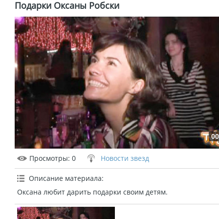
Подарки Оксаны Робски
00
Просмотры
: 0
Новости звезд
Описание материала
:
Оксана любит дарить подарки своим детям.