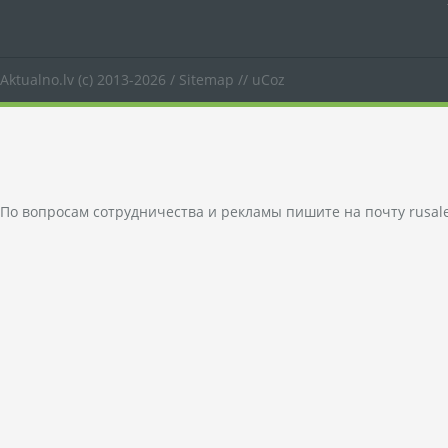
Aktualno.lv
(c) 2013-2026 /
Sitemap
//
uCoz
По вопросам сотрудничества и рекламы пишите на почту
rusal