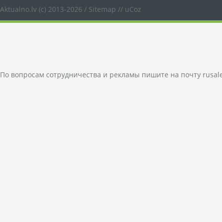
Aktualno.lv
(c) 2013-2026 /
Sitemap
//
uCoz
По вопросам сотрудничества и рекламы пишите на почту
rusal