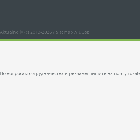
Aktualno.lv
(c) 2013-2026 /
Sitemap
//
uCoz
По вопросам сотрудничества и рекламы пишите на почту
rusal