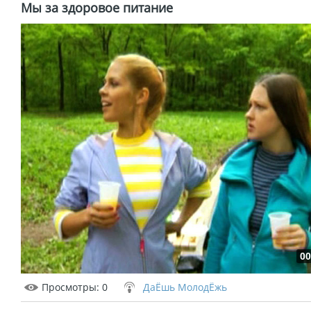
Мы за здоровое питание
00
Просмотры
: 0
ДаЁшь МолодЁжь