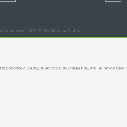
Aktualno.lv
(c) 2013-2026 /
Sitemap
//
uCoz
По вопросам сотрудничества и рекламы пишите на почту
rusal