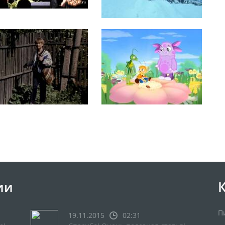
ии
П
19.11.2015
02:31