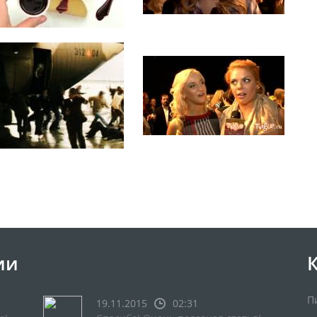
ии
П
19.11.2015
02:31