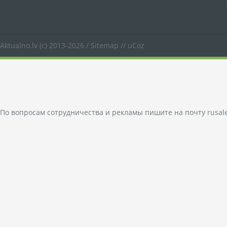
Aktualno.lv
(c) 2013-2026 /
Sitemap
//
uCoz
По вопросам сотрудничества и рекламы пишите на почту
rusal