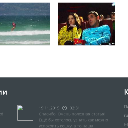
ии
П
19.11.2015
02:31
о!
Спасибо! Очень полезная статья!
r
Ещё бы хотелось узнать как можно
Р
успокоить кошку, а то наша