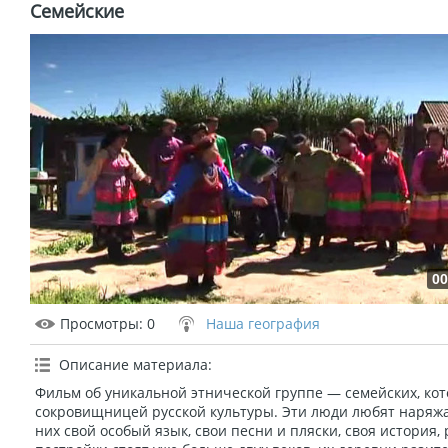
Семейские
00
Просмотры
: 0
Наша география
Описание материала
:
Фильм об уникальной этнической группе — семейских, ко
сокровищницей русской культуры. Эти люди любят наряжа
них свой особый язык, свои песни и пляски, своя история,