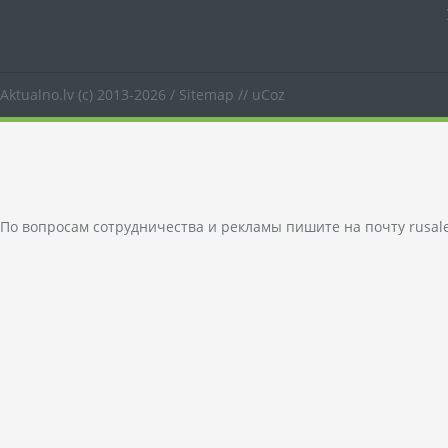
Aktualno.lv
(c) 2013-2026 /
Sitemap
//
uCoz
По вопросам сотрудничества и рекламы пишите на почту
rusal