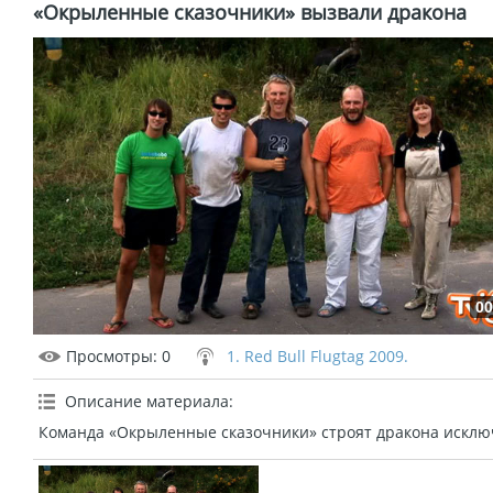
«Окрыленные сказочники» вызвали дракона
00
Просмотры
: 0
1. Red Bull Flugtag 2009.
Описание материала
:
Команда «Окрыленные сказочники» строят дракона исключ