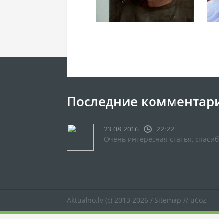
Последние комментар
23.08.2016
22:22
Очень интересная статья, спасиб
Aktualno.lv
(c) 2013-2026 /
Sitemap
//
uCoz