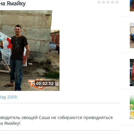
на Ямайку
00:02:52
gtag 2009.
уководитель овощей Саша не собираются приводняться
на Ямайку!