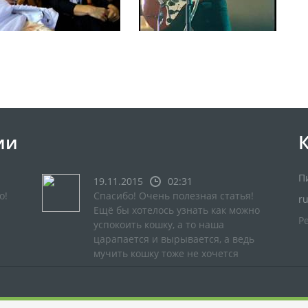
ии
П
19.11.2015
02:31
о!
Спасибо! Очень полезная статья!
r
Ещё бы хотелось узнать как можно
Р
успокоить кошку, а то наша
царапается и вырывается, а ведь
мучить кошку тоже не хочется