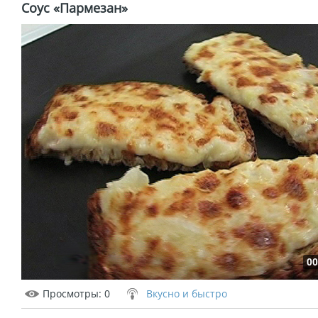
Соус «Пармезан»
00
Просмотры
: 0
Вкусно и быстро