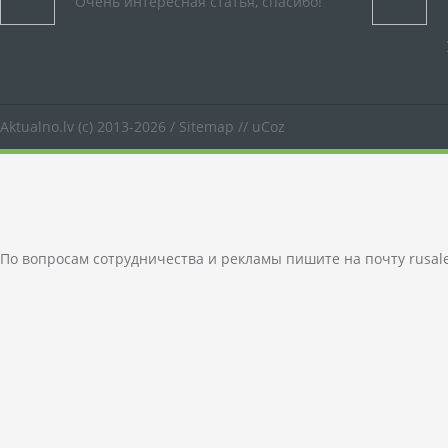
Очень интересная статья, спасибо!
Aktualno.lv
(c) 2013-2026 /
Sitemap
//
uCoz
По вопросам сотрудничества и рекламы пишите на почту
rusal