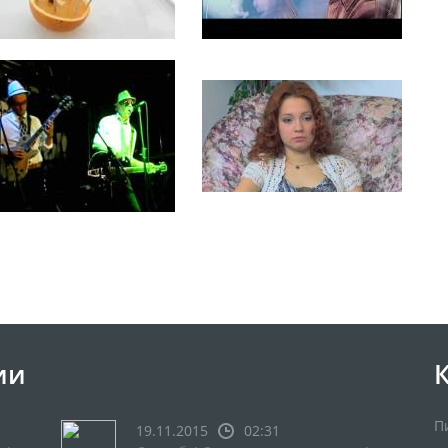
ии
П
19.11.2015
02:31