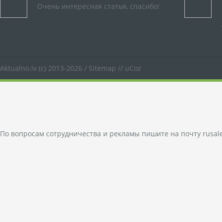
Очень интересная статья, спасибо!
Aktualno.lv
(c) 2013-2026 /
Sitemap
//
uCoz
По вопросам сотрудничества и рекламы пишите на почту
rusal