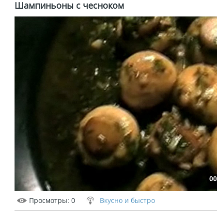
Шампиньоны с чесноком
00
Просмотры
: 0
Вкусно и быстро