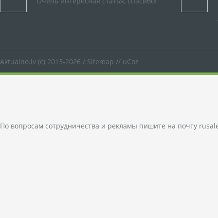
Очень интересная статья, спасибо!
Aktualno.lv
(c) 2013-2026 /
Sitemap
//
uCoz
По вопросам сотрудничества и рекламы пишите на почту
rusal