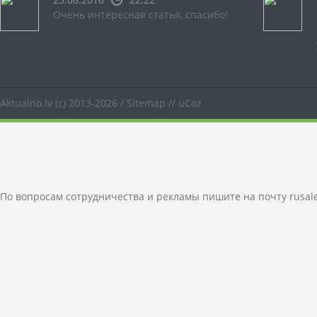
Очень интересная статья, спасибо!
Aktualno.lv
(c) 2013-2026 /
Sitemap
//
uCoz
По вопросам сотрудничества и рекламы пишите на почту
rusal