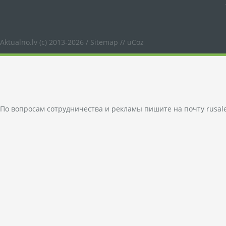
Aktualno.lv
(c) 2013-2026 /
Sitemap
//
uCoz
По вопросам сотрудничества и рекламы пишите на почту
rusal