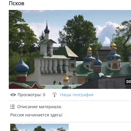
Псков
00
Просмотры
: 0
Наша география
Описание материала
:
Россия начинается здесь!