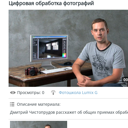
Цифровая обработка фотографий
00
Просмотры
: 0
Фотошкола Lumix G
Описание материала
:
Дмитрий Чистопрудов расскажет об общих приемах обраб