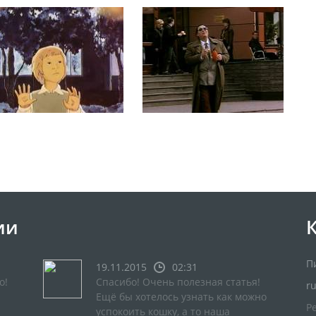
ии
П
19.11.2015
02:31
о!
Спасибо! Очень полезная статья!
r
Ещё бы хотелось узнать как можно
Р
успокоить кошку, а то наша