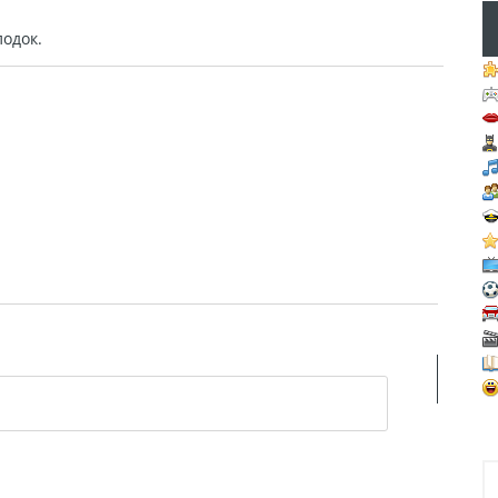
одок.