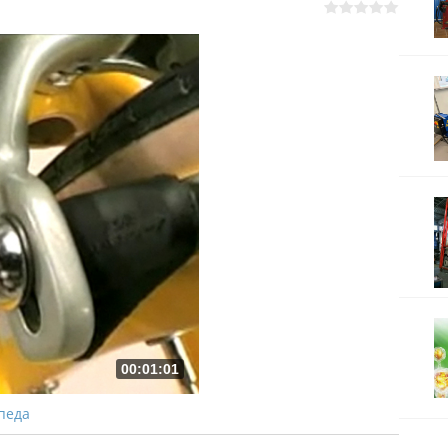
00:01:01
педа