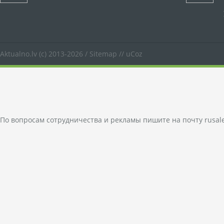
Aktualno.lv
(c) 2013-2026 /
Sitemap
//
uCoz
По вопросам сотрудничества и рекламы пишите на почту
rusal