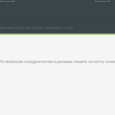
Aktualno.lv
(c) 2013-2026 /
Sitemap
//
uCoz
По вопросам сотрудничества и рекламы пишите на почту
rusal