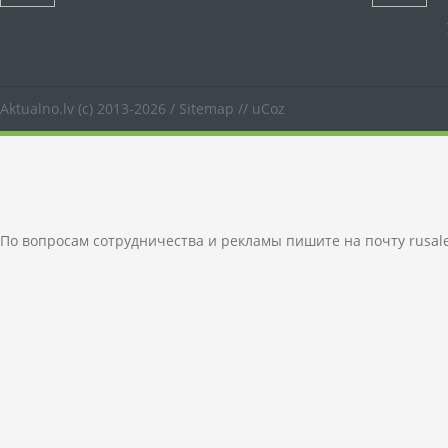
Aktualno.lv
(c) 2013-2026 /
Sitemap
//
uCoz
По вопросам сотрудничества и рекламы пишите на почту
rusal