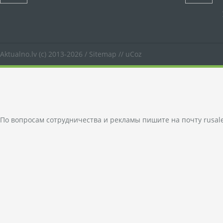
Aktualno.lv
(c) 2013-2026 /
Sitemap
//
uCoz
По вопросам сотрудничества и рекламы пишите на почту
rusal