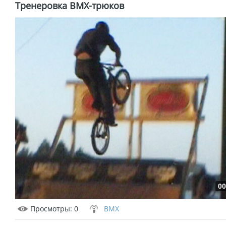
Тренеровка BMX-трюков
00
Просмотры
: 0
BMX