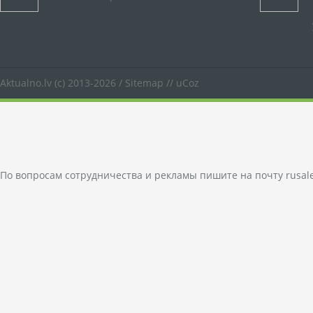
Aktualno.lv
(c) 2013-2026 /
Sitemap
//
uCoz
По вопросам сотрудничества и рекламы пишите на почту
rusal