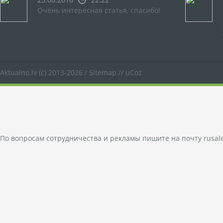
Очень интересная статья, спасибо!
Aktualno.lv
(c) 2013-2026 /
Sitemap
//
uCoz
По вопросам сотрудничества и рекламы пишите на почту
rusal