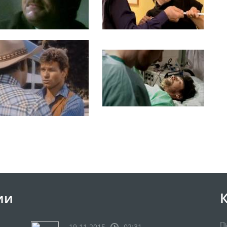
ии
П
19.11.2015
02:31