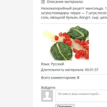
Описание материала
:
Низкокалорийный рецепт мангольда. 1
штука;помидоры черри — 7 штук;лосось
соль, овощной бульон, йогурт, сыр, це
Язык
: Русский
Длительность материала
: 00:01:37
Всего комментариев
:
0
Войдите:
Отправить