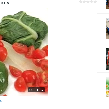
осем
00:01:37
ро