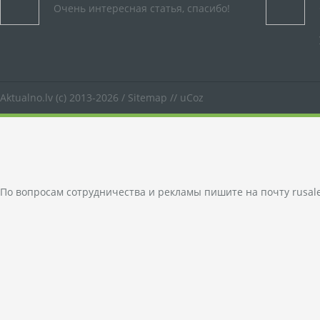
Очень интересная статья, спасибо!
Aktualno.lv
(c) 2013-2026 /
Sitemap
//
uCoz
По вопросам сотрудничества и рекламы пишите на почту
rusal