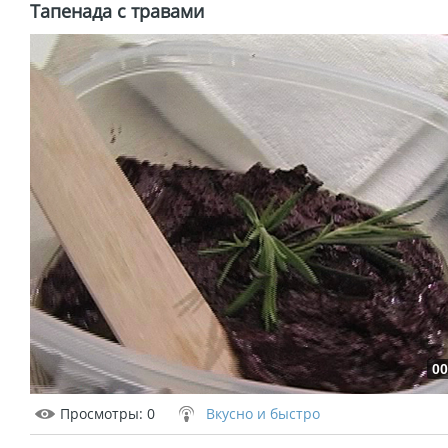
Тапенада с травами
00
Просмотры
: 0
Вкусно и быстро