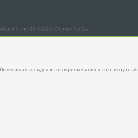
Aktualno.lv
(c) 2013-2026 /
Sitemap
//
uCoz
По вопросам сотрудничества и рекламы пишите на почту
rusal