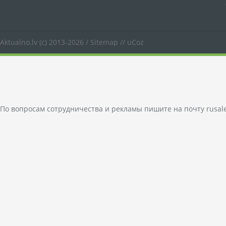
Aktualno.lv
(c) 2013-2026 /
Sitemap
//
uCoz
По вопросам сотрудничества и рекламы пишите на почту
rusal