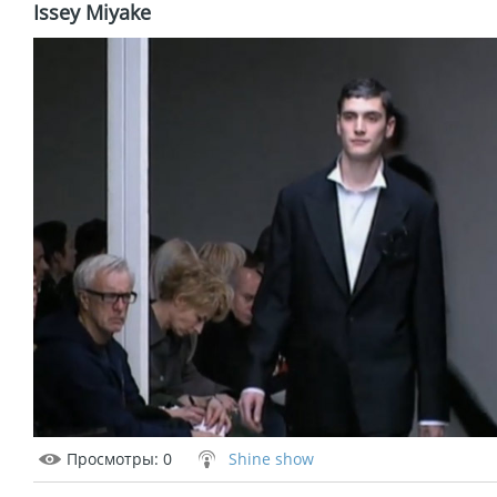
Issey Miyake
Просмотры
: 0
Shine show