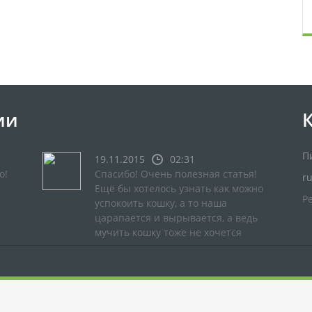
ии
П
19.11.2015
02:31
о!
Спасибо! Очень полезная статья!
r
Ещё бы хотелось узнать как можно
Р
успокоить кошку, а то наша
царапается и вырывается, а ведь
мучить кошку тоже не хочется