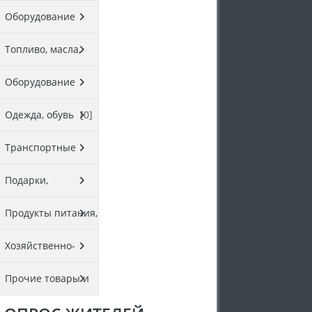
и отдыха
[0]
Оборудование
производства
[0]
Топливо, масла,
нефтепродукты
Оборудование
[0]
сферы услуг
[0]
Одежда, обувь
[0]
Транспортные
услуги
[0]
Подарки,
украшения
[0]
Продукты питания,
напитки
[0]
Хозяйственно-
бытовые товары
Прочие товары и
[0]
услуги
[0]