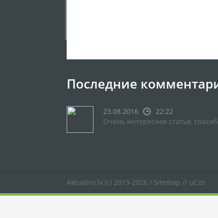
Последние комментар
23.08.2016
22:22
Очень интересная статья, спасиб
Aktualno.lv
(c) 2013-2026 /
Sitemap
//
uCoz