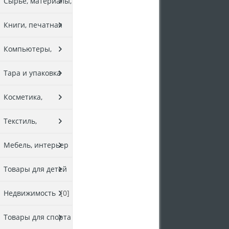
товары
[0]
Сырье, материалы,
комплектующие
Книги, печатная
[0]
продукция
[0]
Компьютеры,
оргтехника
[0]
Тара и упаковка
[0]
Косметика,
парфюмерия
[0]
Текстиль,
галантерея
[0]
Мебель, интерьер
[0]
Товары для детей
[0]
Недвижимость
[0]
Товары для спорта