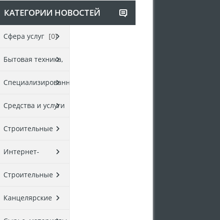
КАТЕГОРИИ НОВОСТЕЙ
Cфера услуг
[0]
Бытовая техника,
электроника
[0]
Специализированные
товары
[0]
Средства и услуги
связи
[0]
Строительные
материалы,
Интернет-
оборудование
[0]
магазины
[0]
Строительные
услуги
[0]
Канцелярские