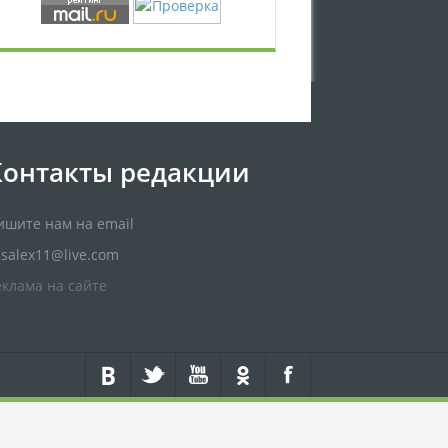
Контакты редакции
ишите нам на email
usalex11@live.com
еклама на сайте