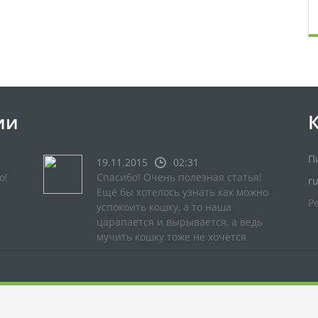
ии
П
19.11.2015
02:31
о!
Спасибо! Очень полезная статья!
r
Ещё бы хотелось узнать как можно
Р
успокоить кошку, а то наша
царапается и вырывается, а ведь
мучить кошку тоже не хочется