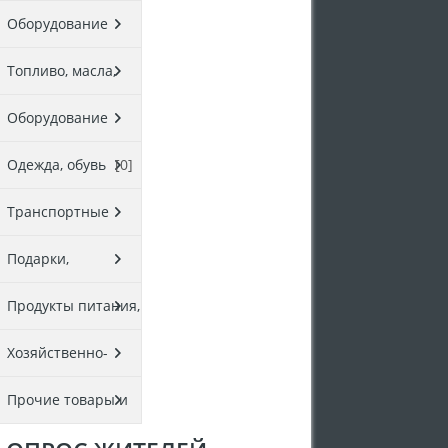
и отдыха
[0]
Оборудование
производства
[0]
Топливо, масла,
нефтепродукты
Оборудование
[0]
сферы услуг
[0]
Одежда, обувь
[0]
Транспортные
услуги
[0]
Подарки,
украшения
[0]
Продукты питания,
напитки
[0]
Хозяйственно-
бытовые товары
Прочие товары и
[0]
услуги
[0]