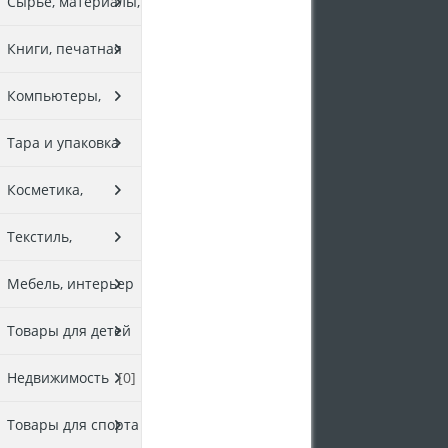
товары
[0]
Сырье, материалы,
комплектующие
Книги, печатная
[0]
продукция
[0]
Компьютеры,
оргтехника
[0]
Тара и упаковка
[0]
Косметика,
парфюмерия
[0]
Текстиль,
галантерея
[0]
Мебель, интерьер
[0]
Товары для детей
[0]
Недвижимость
[0]
Товары для спорта