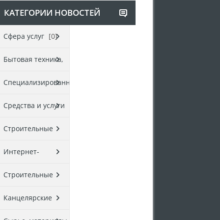
КАТЕГОРИИ НОВОСТЕЙ
Cфера услуг
[0]
Бытовая техника,
электроника
[0]
Специализированные
товары
[0]
Средства и услуги
связи
[0]
Строительные
материалы,
Интернет-
оборудование
[0]
магазины
[0]
Строительные
услуги
[0]
Канцелярские