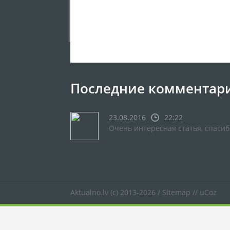
Последние комментар
23.08.2016
22:22
Очень интересная статья, спасиб
Aktualno.lv
(c) 2013-2026 /
Sitemap
//
uCoz